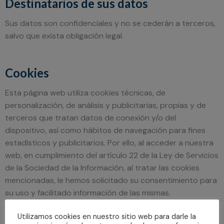
Destinatarios de sus datos
Sus datos son confidenciales y no se cederán a terceros,
salvo que exista obligación legal.
Cookies
Esta página web utiliza cookies técnicas, de
personalización, de análisis y publicitarias, propias y de
terceros que tratan datos de conexión y/o del
dispositivo, así como hábitos de navegación para fines
estadísticos y publicitarios. Por ello, al acceder a nuestra
web, en cumplimiento del artículo 22 de la Ley de Servicios
de la Sociedad de la Información, al tratar las cookies
mencionadas, le hemos solicitado su consentimiento para
su uso y facilitado información de las mismas.
Utilizamos cookies en nuestro sitio web para darle la